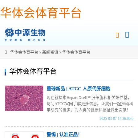
华体会体育平台
华体会体育平台
>
新闻资讯
>
华体会体育平台
华体会体育平台
重磅新品 | ATCC 人原代肝细胞
现在就探索HepatoXcell™肝细胞和相关培养基，
访问ATCC官网了解更多信息。让我们一起推动科
学研究的进步，为人类的健康和福祉做出贡献！
2025-03-07 14:36:00.0
警惕 | 认准正品！