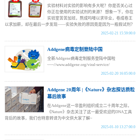
实验材料对实验的影响有多大呢？你是否关心过
你正在使用的实验试剂的来源？ 想象一下，你在
实验室苦苦加班，熬成吗喽以求毕业，卷成卷王
以求加薪，却在最后一步发现——实验失败的原因竟是因为一瓶假试剂？
2025-02-21 15:59:00.0
Addgene病毒定制登陆中国
全新Addgene病毒定制服务登陆中国啦
~~~//www.addgene.org/viral-service/
2025-02-20 16:05:00.0
Addgene 20周年 |《Nature》杂志探访质粒
幕后故事
在Addgene这一非盈利组织成立二十周年之际，
《Nature》杂志关注了这一最受欢迎的DNA工具
背后的故事，我们也特意转译为中文供大家了解~
2025-01-10 13:27:00.0