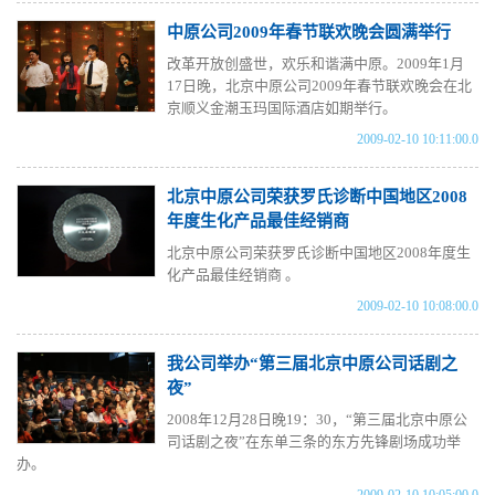
中原公司2009年春节联欢晚会圆满举行
改革开放创盛世，欢乐和谐满中原。2009年1月
17日晚，北京中原公司2009年春节联欢晚会在北
京顺义金潮玉玛国际酒店如期举行。
2009-02-10 10:11:00.0
北京中原公司荣获罗氏诊断中国地区2008
年度生化产品最佳经销商
北京中原公司荣获罗氏诊断中国地区2008年度生
化产品最佳经销商 。
2009-02-10 10:08:00.0
我公司举办“第三届北京中原公司话剧之
夜”
2008年12月28日晚19：30，“第三届北京中原公
司话剧之夜”在东单三条的东方先锋剧场成功举
办。