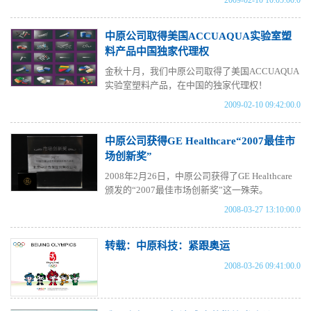
2009-02-10 10:05:00.0
中原公司取得美国ACCUAQUA实验室塑
料产品中国独家代理权
金秋十月，我们中原公司取得了美国ACCUAQUA
实验室塑料产品，在中国的独家代理权！
2009-02-10 09:42:00.0
中原公司获得GE Healthcare“2007最佳市
场创新奖”
2008年2月26日，中原公司获得了GE Healthcare
颁发的“2007最佳市场创新奖”这一殊荣。
2008-03-27 13:10:00.0
转载：中原科技：紧跟奥运
2008-03-26 09:41:00.0