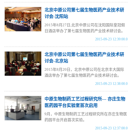
北京中原公司第七届生物医药产业技术研
讨会-沈阳站
2015年8月27日,北京中原公司在沈阳国际皇冠假
日酒店举办了第七届生物医药产业技术研讨会。
2015-09-23 12:39:00.0
北京中原公司第七届生物医药产业技术研
讨会-北京站
2015年8月20日，北京中原公司在北京丰大国际
酒店举办了第七届生物医药产业技术研讨会。
2015-09-23 12:38:00.0
中原生物制药工艺过程研究所--- 亦庄生物
医药园平台实验室首次启用
9月，中原生物制药工艺过程研究所在亦庄生物医
药园平台开启首次实验。
2015-09-23 12:37:00.0