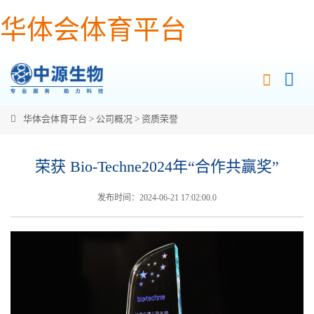
华体会体育平台
华体会体育平台
>
公司概况
>
资质荣誉
荣获 Bio-Techne2024年“合作共赢奖”
发布时间：2024-06-21 17:02:00.0